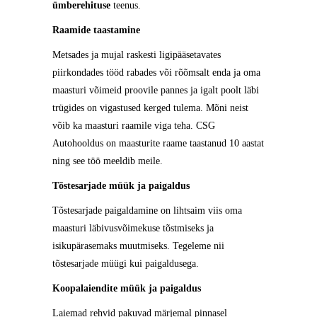
ümberehituse
teenus.
Raamide taastamine
Metsades ja mujal raskesti ligipääsetavates
piirkondades tööd rabades või rõõmsalt enda ja oma
maasturi võimeid proovile pannes ja igalt poolt läbi
trügides on vigastused kerged tulema. Mõni neist
võib ka maasturi raamile viga teha. CSG
Autohooldus on maasturite raame taastanud 10 aastat
ning see töö meeldib meile.
Tõstesarjade müük ja paigaldus
Tõstesarjade paigaldamine on lihtsaim viis oma
maasturi läbivusvõimekuse tõstmiseks ja
isikupärasemaks muutmiseks. Tegeleme nii
tõstesarjade müügi kui paigaldusega.
Koopalaiendite müük ja paigaldus
Laiemad rehvid pakuvad märjemal pinnasel