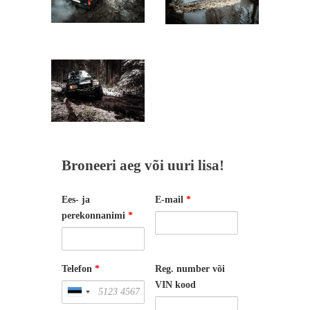
Broneeri aeg või uuri lisa!
Ees- ja
E-mail
*
perekonnanimi
*
Telefon
*
Reg. number või
VIN kood