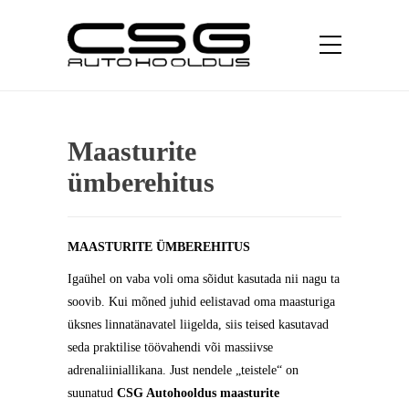
Maasturite
ümberehitus
MAASTURITE ÜMBEREHITUS
Igaühel on vaba voli oma sõidut kasutada nii nagu ta
soovib. Kui mõned juhid eelistavad oma maasturiga
üksnes linnatänavatel liigelda, siis teised kasutavad
seda praktilise töövahendi või massiivse
adrenaliiniallikana. Just nendele „teistele“ on
suunatud
CSG Autohooldus
maasturite