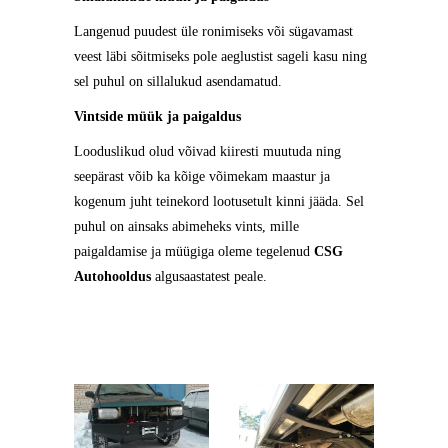
Langenud puudest üle ronimiseks või sügavamast
veest läbi sõitmiseks pole aeglustist sageli kasu ning
sel puhul on sillalukud asendamatud.
Vintside müük ja paigaldus
Looduslikud olud võivad kiiresti muutuda ning
seepärast võib ka kõige võimekam maastur ja
kogenum juht teinekord lootusetult kinni jääda. Sel
puhul on ainsaks abimeheks vints, mille
paigaldamise ja müügiga oleme tegelenud
CSG
Autohooldus
algusaastatest peale.