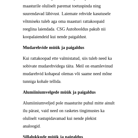
maasturile oluliselt paremat toetuspinda ning
suurendavad läbivust. Laiemate rehvide kasutusele
võtmiseks tuleb aga oma maasturi rattakoopaid
reeglina laiendada. CSG Autohooldus pakub nii
koopalaiendeid kui nende paigaldust.
Mudarehvide müük ja paigaldus
Kui rattakoopad ette valmistatud, siis tuleb need ka
sobivate mudarehvidega täita. Meil on enamlevinud
mudarehvid kohapeal olemas või saame need mõne
tunniga kohale tellida.
Alumiiniumvelgede müük ja paigaldus
Alumiiniumveljed pole maasturite puhul mitte ainult
ilu pärast, vaid need on rasketes tingimustes ka
oluliselt vastupidavamad kui nende plekist
analoogid.
Sillalukkude müük ja paigaldus