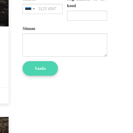
kood
Sõnum