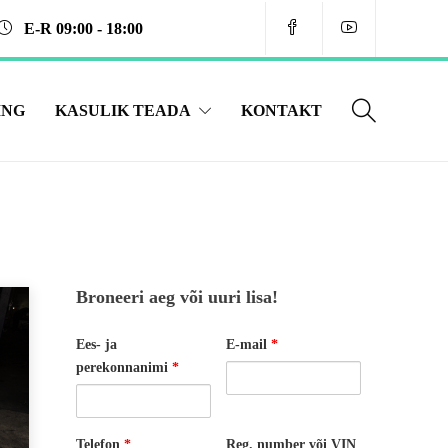
E-R ­09:00 - 18:00
ING
KASULIK TEADA
KONTAKT
Broneeri aeg või uuri lisa!
Ees- ja
E-mail
*
perekonnanimi
*
Telefon
*
Reg. number või VIN