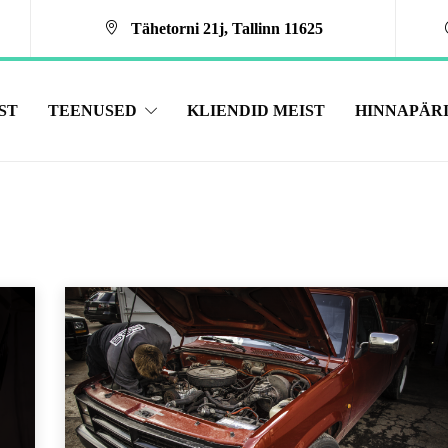
Tähetorni 21j, ­Tallinn 11625
ST
TEENUSED
KLIENDID MEIST
HINNAPÄR