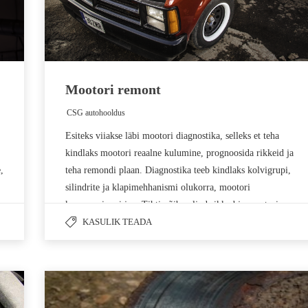
Mootori remont
CSG autohooldus
by
Esiteks viiakse läbi mootori diagnostika, selleks et teha
kindlaks mootori reaalne kulumine, prognoosida rikkeid ja
,
teha remondi plaan. Diagnostika teeb kindlaks kolvigrupi,
silindrite ja klapimehhanismi olukorra, mootori
kompressiooni jne. Tihti võib paljud rikked ja mootori
purunemise ära hoida mootori diagnostika etapil. Meie
KASULIK TEADA
teostame järgmisi töid:…