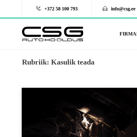
+372 ­58 100 793
info@csg.ee
FIRMA
Rubriik:
Kasulik teada