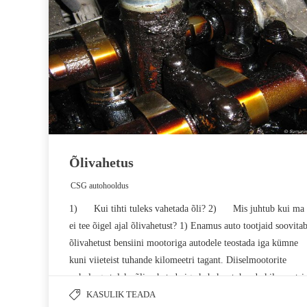
Õlivahetus
CSG autohooldus
by
1) Kui tihti tuleks vahetada õli? 2) Mis juhtub kui ma
ei tee õigel ajal õlivahetust? 1) Enamus auto tootjaid soovita
õlivahetust bensiini mootoriga autodele teostada iga kümne
kuni viieteist tuhande kilomeetri tagant. Diiselmootorite
puhul aga tuleks õli vahetada iga kaheksa tuhande kilomeetri
tagant. Õlivahetus…
KASULIK TEADA