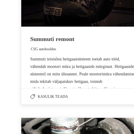
Summuti remont
CSG autohooldus
by
Summuti teisisõnu heitgaasisüsteem toetab auto tööd,
vähendab mootori müra ja heitgaaside mürgisust. Heitgaaside
süsteemil on mitu ülesannet. Peale mootorimüra vähendamise
mida tekitab väljapaiskuv heitgaas, toimub
väljalaskesüsteemis lõpuni põlemata kütuse lõpuni
põletamine. Katkine summuti võib oluliselt vähendada auto
KASULIK TEADA
võimsust ning suurendada kütusekulu. Väljalaskesüsteemi
riknenud osad tuleb…