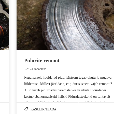
Pidurite remont
CSG autohooldus
by
Regulaarselt hooldatud pidurisüsteem tagab ohutu ja mugava
b
liiklemise. Millest järeldada, et pidurisüsteem vajab remonti?
Auto kisub pidurdades paremale või vasakule Pidurdades
kostub ebanormaalseid helisid Pidurdusteekond on tuntavalt
pikenenud Piduripedaali käik on muutunud Piduripedaal
ja/või rool vibreerib pidurdades Põhilised pidurisüsteemi
KASULIK TEADA