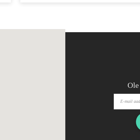
kuluosad on piduriklotsid, -kettad, töösilindrid,
pidurivoolikud…
Ole